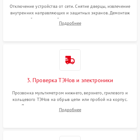
Отключение устройства от сети. Снятие дверцы, извлечение
внутренних направляющих и защитных экранов. Демонтаж
задней или верхней панели для прямого доступа к
Подробнее
нагревательным элементам, плате и вентиляторам.
3. Проверка ТЭНов и электроники
Прозвонка мультиметром нижнего, верхнего, грилевого и
кольцевого ТЭНов на обрыв цепи или пробой на корпус.
Диагностика термостата, датчиков температуры,
Подробнее
переключателя режимов и мотора конвекции.