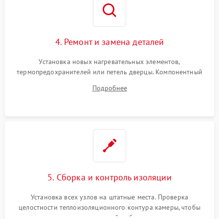
4. Ремонт и замена деталей
Установка новых нагревательных элементов,
термопредохранителей или петель дверцы. Компонентный
ремонт электронного модуля управления, замена
Подробнее
выгоревших реле, восстановление контактов и замена
уплотнителя.
5. Сборка и контроль изоляции
Установка всех узлов на штатные места. Проверка
целостности теплоизоляционного контура камеры, чтобы
исключить перегрев кухонной мебели и потерю тепла.