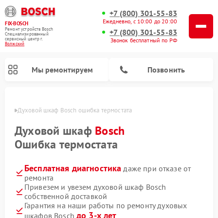
+7 (800) 301-55-83
Ежедневно, с 10:00 до 20:00
FIX-BOSCH
Ремонт устройств Bosch
+7 (800) 301-55-83
Специализированный
cервисный центр г.
Звонок бесплатный по РФ
Волжский
Мы ремонтируем
Позвонить
жском
Духовой шкаф Bosch ошибка термостата
Духовой шкаф
Bosch
Ошибка термостата
Бесплатная диагностика
даже при отказе от
ремонта
Привезем и увезем духовой шкаф Bosch
собственной доставкой
Ремонт посудомоечных машин Bosch
Ремонт варочных панелей Bosch
Ремонт морозильных камер Bosch
Ремонт стиральных машин Bosch
Ремонт водонагревателей Bosch
Ремонт микроволновых печей Bosch
Ремонт сушильных автоматов Bosch
Ремонт сушильных машин Bosch
Гарантия на наши работы по ремонту духовых
до 3-х лет
шкафов Bosch