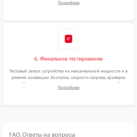
Подробнее
Надежная фиксация клемм и сборка корпуса шкафа.
6. Финальное тестирование
Тестовый запуск устройства на максимальной мощности и в
режиме конвекции. Контроль скорости нагрева, проверка
срабатывания термостата при достижении заданной
Подробнее
температуры и тест на отсутствие утечек тока.
FAQ. Ответы на вопросы