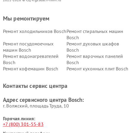
Мы ремонтируем
Ремонт холодильников Bosch
Ремонт стиральных машин
Bosch
Ремонт посудомоечных
Ремонт духовых шкафов
машин Bosch
Bosch
Ремонт водонагревателей
Ремонт варочных панелей
Bosch
Bosch
Ремонт кофемашин Bosch
Ремонт кухонных плит Bosch
Ремонт микроволновых
Ремонт парогенераторов
печей Bosch
Bosch
Контакты сервис центра
Ремонт сушильных автоматов
Ремонт морозильных камер
Bosch
Bosch
Адрес сервисного центра Bosch:
г. Волжский, площадь Труда, 10
Горячая линия:
+7 (800) 301-55-83