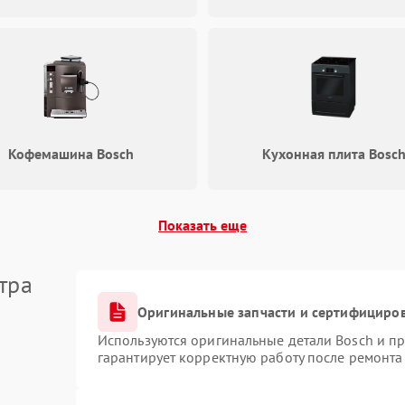
Не включается холодильник
60 мин
1 год
Проблемы с системой
60 мин
1 год
автоматической разморозки
Кофемашина Bosch
Кухонная плита Bosc
Показать еще
тра
Оригинальные запчасти и сертифициро
Используются оригинальные детали Bosch и п
гарантирует корректную работу после ремонта