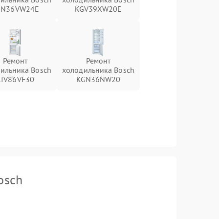
GN36VW24E
KGV39XW20E
Ремонт
Ремонт
ильника Bosch
холодильника Bosch
KIV86VF30
KGN36NW20
osch