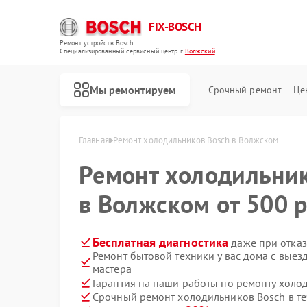
FIX-BOSCH
Ремонт устройств Bosch
Специализированный cервисный центр г.
Волжский
Мы ремонтируем
Срочный ремонт
Це
Главная
Ремонт холодильников Bosch в Волжском
Ремонт холодильни
в Волжском от 500 р
Бесплатная диагностика
даже при отказ
Ремонт бытовой техники у вас дома с вые
мастера
Гарантия на наши работы по ремонту холо
Срочный ремонт холодильников Bosch в те
Ремонт стиральных машин Bosch
Ремонт посудомоечных машин Bosch
Ремонт духовых шкафов Bosch
Ремонт водонагревателей Bosch
Ремонт варочных панелей Bosch
Ремонт микроволновых печей Bosch
Ремонт парогенераторов Bosch
Ремонт сушильных автоматов Bosch
Ремонт морозильных камер Bosch
Ремонт сушильных машин Bosch