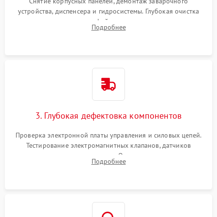
Снятие корпусных панелей, демонтаж заварочного
устройства, диспенсера и гидросистемы. Глубокая очистка
внутренних узлов от кофейных масел, жмыха и накипи.
Подробнее
Промывка дренажных каналов и фильтров с использованием
специализированной химии.
3. Глубокая дефектовка компонентов
Проверка электронной платы управления и силовых цепей.
Тестирование электромагнитных клапанов, датчиков
температуры и расходомера. Оценка степени износа
Подробнее
жерновов кофемолки, уплотнительных колец гидросистемы
и шестерней редуктора.