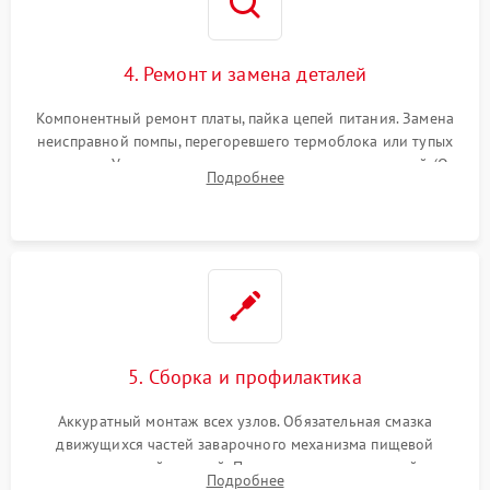
4. Ремонт и замена деталей
Компонентный ремонт платы, пайка цепей питания. Замена
неисправной помпы, перегоревшего термоблока или тупых
жерновов. Установка новых силиконовых уплотнителей (O-
Подробнее
ring) и тефлоновых трубок для надежного устранения
протечек.
5. Сборка и профилактика
Аккуратный монтаж всех узлов. Обязательная смазка
движущихся частей заварочного механизма пищевой
силиконовой смазкой. Проведение программной
Подробнее