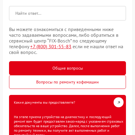
Вы можете ознакомиться с приведенными ниже
часто задаваемыми вопросами, либо обратиться в
сервисный центр “FIX-Bosch” по следующему
телефону
+7 (800) 301-55-83
если не нашли ответ на
свой вопрос.
Общие вопросы
Вопросы по ремонту кофемашин
Какие документы вы предоставляете?
На этапе приема устройства на диагностику и последующий
ремонт вам будет предоставлен заказ-наряд с указанием страховых
обязательств на ваше устройство. Далее, после выполнения работ
по ремонту техники, вы получите акт выполненных работ и
гарантийный талон.