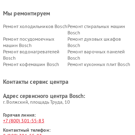
Мы ремонтируем
Ремонт холодильников Bosch
Ремонт стиральных машин
Bosch
Ремонт посудомоечных
Ремонт духовых шкафов
машин Bosch
Bosch
Ремонт водонагревателей
Ремонт варочных панелей
Bosch
Bosch
Ремонт кофемашин Bosch
Ремонт кухонных плит Bosch
Ремонт микроволновых
Ремонт парогенераторов
печей Bosch
Bosch
Контакты сервис центра
Ремонт сушильных автоматов
Ремонт морозильных камер
Bosch
Bosch
Адрес сервисного центра Bosch:
г. Волжский, площадь Труда, 10
Горячая линия:
+7 (800) 301-55-83
Контактный телефон: