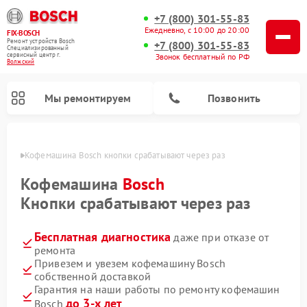
+7 (800) 301-55-83
Ежедневно, с 10:00 до 20:00
FIX-BOSCH
Ремонт устройств Bosch
+7 (800) 301-55-83
Специализированный
cервисный центр г.
Звонок бесплатный по РФ
Волжский
Мы ремонтируем
Позвонить
жском
Кофемашина Bosch кнопки срабатывают через раз
Кофемашина
Bosch
Кнопки срабатывают через раз
Бесплатная диагностика
даже при отказе от
ремонта
Привезем и увезем кофемашину Bosch
собственной доставкой
Ремонт посудомоечных машин Bosch
Ремонт водонагревателей Bosch
Ремонт морозильных камер Bosch
Ремонт стиральных машин Bosch
Ремонт варочных панелей Bosch
Ремонт микроволновых печей Bosch
Ремонт сушильных автоматов Bosch
Ремонт сушильных машин Bosch
Гарантия на наши работы по ремонту кофемашин
до 3-х лет
Bosch