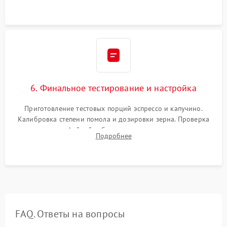
декальцинации и очистки системы от кофейных масел.
Надежная фиксация всех соединений.
6. Финальное тестирование и настройка
Приготовление тестовых порций эспрессо и капучино.
Калибровка степени помола и дозировки зерна. Проверка
плотности кофейной таблетки, температуры напитка и
Подробнее
качества молочной пены. Контроль отсутствия посторонних
шумов и протечек.
FAQ. Ответы на вопросы