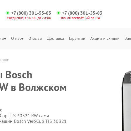
+7 (800) 301-55-83
+7 (800) 301-55-83
Ежедневно, с 10:00 до 20:00
Звонок бесплатный по РФ
ны
О нас
Отзывы
Доставка
Гарантии
Акции и скидки
Зая
жском
 Bosch
RW в Волжском
е
Cup TIS 30321 RW сами
машин Bosch VeroCup TIS 30321