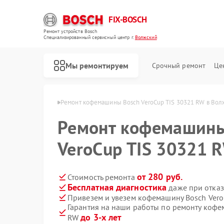
FIX-BOSCH
Ремонт устройств Bosch
Специализированный cервисный центр г.
Волжский
Мы ремонтируем
Срочный ремонт
Це
н Bosch в Волжском
Ремонт кофемашины Bosch VeroCup TIS 30321 RW в Вол
Ремонт кофемашины
VeroCup TIS 30321 
от 280 руб.
Стоимость ремонта
Бесплатная диагностика
даже при отказ
Привезем и увезем кофемашину Bosch Vero
Гарантия на наши работы по ремонту кофе
до 3-х лет
RW
Ремонт стиральных машин Bosch
Ремонт посудомоечных машин Bosch
Ремонт духовых шкафов Bosch
Ремонт водонагревателей Bosch
Ремонт варочных панелей Bosch
Ремонт микроволновых печей Bosch
Ремонт парогенераторов Bosch
Ремонт сушильных автоматов Bosch
Ремонт морозильных камер Bosch
Ремонт сушильных машин Bosch