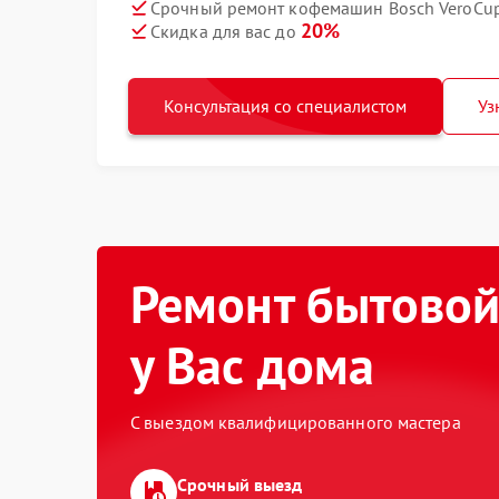
Срочный ремонт кофемашин Bosch VeroCup 
20%
Скидка для вас до
Консультация со специалистом
Уз
Ремонт бытовой
у Вас дома
С выездом квалифицированного мастера
Срочный выезд