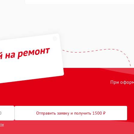
й на ремонт
При оформл
Отправить заявку и получить 1500 ₽
сти