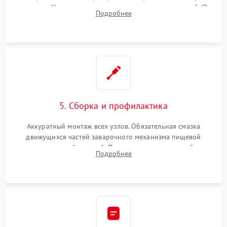
жерновов. Установка новых силиконовых уплотнителей (O-
Подробнее
ring) и тефлоновых трубок для надежного устранения
протечек.
5. Сборка и профилактика
Аккуратный монтаж всех узлов. Обязательная смазка
движущихся частей заварочного механизма пищевой
силиконовой смазкой. Проведение программной
Подробнее
декальцинации и очистки системы от кофейных масел.
Надежная фиксация всех соединений.