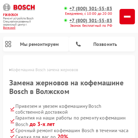
+7 (800) 301-55-83
Ежедневно, с 10:00 до 20:00
FIX-BOSCH
Ремонт устройств Bosch
+7 (800) 301-55-83
Специализированный
cервисный центр г.
Звонок бесплатный по РФ
Волжский
Мы ремонтируем
Позвонить
жском
Кофемашина Bosch замена жерновов
Замена жерновов на кофемашине
Bosch в Волжском
Привезем и увезем кофемашину Bosch
собственной доставкой
Гарантия на наши работы по ремонту кофемашин
до 3-х лет
Bosch
Ремонт посудомоечных машин Bosch
Ремонт водонагревателей Bosch
Ремонт морозильных камер Bosch
Ремонт стиральных машин Bosch
Ремонт варочных панелей Bosch
Ремонт микроволновых печей Bosch
Ремонт сушильных автоматов Bosch
Ремонт сушильных машин Bosch
Срочный ремонт кофемашин Bosch в течении часа
20%
Скидка для вас до