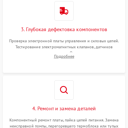
3. Глубокая дефектовка компонентов
Проверка электронной платы управления и силовых цепей.
Тестирование электромагнитных клапанов, датчиков
температуры и расходомера. Оценка степени износа
Подробнее
жерновов кофемолки, уплотнительных колец гидросистемы
и шестерней редуктора.
4. Ремонт и замена деталей
Компонентный ремонт платы, пайка цепей питания. Замена
неисправной помпы, перегоревшего термоблока или тупых