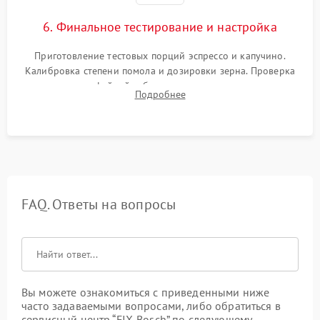
6. Финальное тестирование и настройка
Приготовление тестовых порций эспрессо и капучино.
Калибровка степени помола и дозировки зерна. Проверка
плотности кофейной таблетки, температуры напитка и
Подробнее
качества молочной пены. Контроль отсутствия посторонних
шумов и протечек.
FAQ. Ответы на вопросы
Вы можете ознакомиться с приведенными ниже
часто задаваемыми вопросами, либо обратиться в
сервисный центр “FIX-Bosch” по следующему