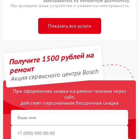
Записывайтесь на бесплатную диагностику.
Мы проверим ваше устройство и укажем на неисправность.
Показать все услуги
Получите 1500 рублей на
ремонт
Акция сервисного центра Bosch
При оформлении заявки на ремонт техники через
сайт,
действует персональная бессрочная скидка