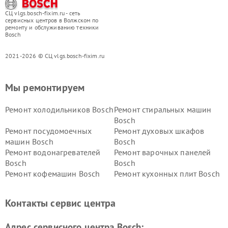
СЦ vlgs.bosch-fixim.ru - сеть
сервисных центров в Волжском по
ремонту и обслуживанию техники
Bosch
2021-2026 © СЦ vlgs.bosch-fixim.ru
Мы ремонтируем
Ремонт холодильников Bosch
Ремонт стиральных машин
Bosch
Ремонт посудомоечных
Ремонт духовых шкафов
машин Bosch
Bosch
Ремонт водонагревателей
Ремонт варочных панелей
Bosch
Bosch
Ремонт кофемашин Bosch
Ремонт кухонных плит Bosch
Ремонт микроволновых
Ремонт парогенераторов
печей Bosch
Bosch
Контакты сервис центра
Ремонт сушильных автоматов
Ремонт морозильных камер
Bosch
Bosch
Адрес сервисного центра Bosch: