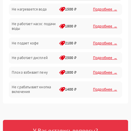
Не нагревается вода
1500 ₽
Подробнее →
Включение и работа
Не работает насос подачи
Проблемы с водой
1800 ₽
Подробнее →
воды
Проблемы с капучинатором и паром
Не подает кофе
2100 ₽
Подробнее →
Управление и электроника
Не работает дисплей
2500 ₽
Подробнее →
Программное обеспечение
Плохо взбивает пену
1800 ₽
Подробнее →
Не срабатывает кнопка
1400 ₽
Подробнее →
включения
Запах гари при работе
1800 ₽
Подробнее →
Постоянные сбои в работе
1500 ₽
Подробнее →
У Вас остались вопросы?