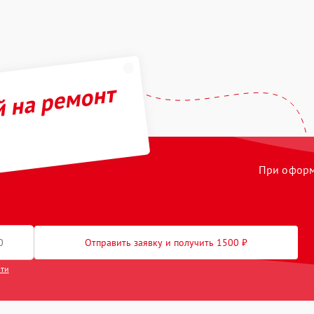
й на ремонт
При оформл
Отправить заявку и получить 1500 ₽
сти