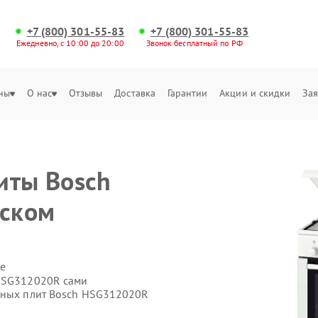
+7 (800) 301-55-83
+7 (800) 301-55-83
Ежедневно, с 10:00 до 20:00
Звонок бесплатный по РФ
ны
О нас
Отзывы
Доставка
Гарантии
Акции и скидки
Зая
иты Bosch
ском
е
 HSG312020R сами
онных плит Bosch HSG312020R