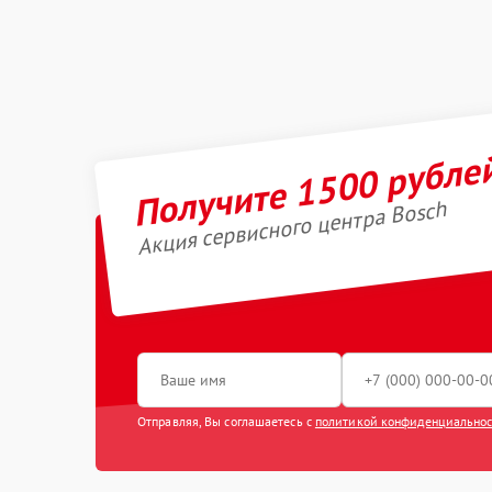
Получите 1500 рубле
Акция сервисного центра Bosch
Отправляя, Вы соглашаетесь с
политикой конфиденциально