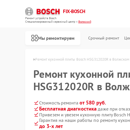
FIX-BOSCH
Ремонт устройств Bosch
Специализированный cервисный центр г.
Волжский
Мы ремонтируем
Срочный ремонт
Це
т Bosch в Волжском
Ремонт кухонной плиты Bosch HSG312020R в Волжском
Ремонт кухонной пл
HSG312020R в Волж
от 580 руб.
Стоимость ремонта
Бесплатная диагностика
даже при отказ
Привезем и увезем кухонную плиту Bosch
Гарантия на наши работы по ремонту кух
до 3-х лет
Ремонт стиральных машин Bosch
Ремонт посудомоечных машин Bosch
Ремонт духовых шкафов Bosch
Ремонт водонагревателей Bosch
Ремонт варочных панелей Bosch
Ремонт микроволновых печей Bosch
Ремонт парогенераторов Bosch
Ремонт сушильных автоматов Bosch
Ремонт морозильных камер Bosch
Ремонт сушильных машин Bosch