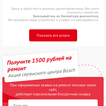
Цены в прайс-листе указаны ориентировочные, без учета
стоимости запчастей.
Записывайтесь на бесплатную диагностику.
Мы проверим ваше устройство и укажем на неисправность.
Показать все услуги
Получите 1500 рублей на
ремонт
Акция сервисного центра Bosch
При оформлении заявки на ремонт техники через
сайт,
действует персональная бессрочная скидка