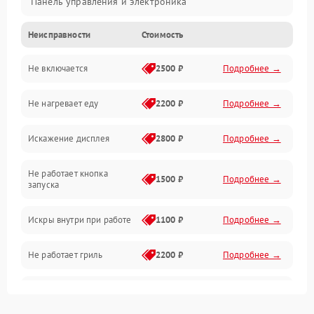
Панель управления и электроника
Неисправности
Стоимость
Дверца и корпус
Не включается
2500 ₽
Подробнее →
Механика и внутренние элементы
Не нагревает еду
2200 ₽
Подробнее →
Механические повреждения
Искажение дисплея
2800 ₽
Подробнее →
Питание и запуск
Не работает кнопка
Нагрев и приготовление
1500 ₽
Подробнее →
запуска
Программное обеспечение
Искры внутри при работе
1100 ₽
Подробнее →
Не работает гриль
2200 ₽
Подробнее →
Перегрев или отключение
2400 ₽
Подробнее →
во время работы