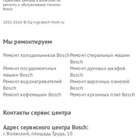
сервисных центров в Волжском по
ремонту и обслуживанию техники
Bosch
2021-2026 © СЦ vlgs.bosch-fixim.ru
Мы ремонтируем
Ремонт холодильников Bosch
Ремонт стиральных машин
Bosch
Ремонт посудомоечных
Ремонт духовых шкафов
машин Bosch
Bosch
Ремонт водонагревателей
Ремонт варочных панелей
Bosch
Bosch
Ремонт кофемашин Bosch
Ремонт кухонных плит Bosch
Ремонт микроволновых
Ремонт парогенераторов
печей Bosch
Bosch
Контакты сервис центра
Ремонт сушильных автоматов
Ремонт морозильных камер
Bosch
Bosch
Адрес сервисного центра Bosch:
г. Волжский, площадь Труда, 10