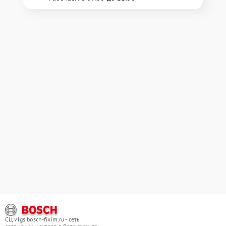
СЦ vlgs.bosch-fixim.ru - сеть