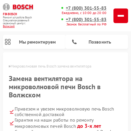
+7 (800) 301-55-83
Ежедневно, с 10:00 до 20:00
FIX-BOSCH
Ремонт устройств Bosch
+7 (800) 301-55-83
Специализированный
cервисный центр г.
Звонок бесплатный по РФ
Волжский
Мы ремонтируем
Позвонить
жском
Микроволновая печь Bosch замена вентилятора
Замена вентилятора на
микроволновой печи Bosch в
Волжском
Привезем и увезем микроволновую печь Bosch
собственной доставкой
Гарантия на наши работы по ремонту
Ремонт посудомоечных машин Bosch
Ремонт водонагревателей Bosch
Ремонт морозильных камер Bosch
Ремонт стиральных машин Bosch
Ремонт варочных панелей Bosch
Ремонт сушильных автоматов Bosch
Ремонт сушильных машин Bosch
до 3-х лет
микроволновых печей Bosch