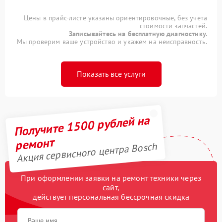
Цены в прайс-листе указаны ориентировочные, без учета
стоимости запчастей.
Записывайтесь на бесплатную диагностику.
Мы проверим ваше устройство и укажем на неисправность.
Показать все услуги
Получите 1500 рублей на
ремонт
Акция сервисного центра Bosch
При оформлении заявки на ремонт техники через
сайт,
действует персональная бессрочная скидка