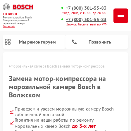
+7 (800) 301-55-83
Ежедневно, с 10:00 до 20:00
FIX-BOSCH
Ремонт устройств Bosch
+7 (800) 301-55-83
Специализированный
cервисный центр г.
Звонок бесплатный по РФ
Волжский
Мы ремонтируем
Позвонить
жском
Морозильная камера Bosch замена мотор-компрессора
Замена мотор-компрессора на
морозильной камере Bosch в
Волжском
Привезем и увезем морозильную камеру Bosch
собственной доставкой
Гарантия на наши работы по ремонту
Ремонт посудомоечных машин Bosch
Ремонт водонагревателей Bosch
Ремонт микроволновых печей Bosch
Ремонт сушильных автоматов Bosch
Ремонт стиральных машин Bosch
Ремонт варочных панелей Bosch
Ремонт сушильных машин Bosch
до 3-х лет
морозильных камер Bosch