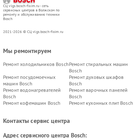
СЦ vlgs.bosch-fixim.ru - сеть
сервисных центров в Волжском по
ремонту и обслуживанию техники
Bosch
2021-2026 © СЦ vlgs.bosch-fixim.ru
Мы ремонтируем
Ремонт холодильников Bosch
Ремонт стиральных машин
Bosch
Ремонт посудомоечных
Ремонт духовых шкафов
машин Bosch
Bosch
Ремонт водонагревателей
Ремонт варочных панелей
Bosch
Bosch
Ремонт кофемашин Bosch
Ремонт кухонных плит Bosch
Ремонт микроволновых
Ремонт парогенераторов
печей Bosch
Bosch
Контакты сервис центра
Ремонт сушильных автоматов
Ремонт морозильных камер
Bosch
Bosch
Адрес сервисного центра Bosch: