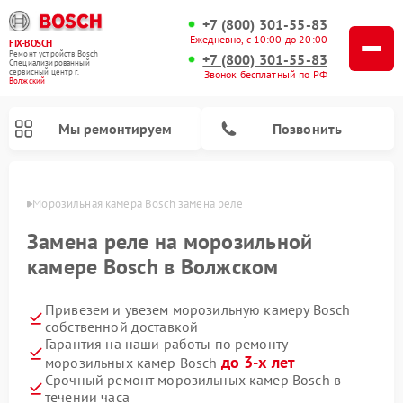
+7 (800) 301-55-83
Ежедневно, с 10:00 до 20:00
FIX-BOSCH
Ремонт устройств Bosch
+7 (800) 301-55-83
Специализированный
cервисный центр г.
Звонок бесплатный по РФ
Волжский
Мы ремонтируем
Позвонить
жском
Морозильная камера Bosch замена реле
Замена реле на морозильной
камере Bosch в Волжском
Привезем и увезем морозильную камеру Bosch
собственной доставкой
Гарантия на наши работы по ремонту
до 3-х лет
морозильных камер Bosch
Ремонт посудомоечных машин Bosch
Ремонт водонагревателей Bosch
Ремонт микроволновых печей Bosch
Ремонт сушильных автоматов Bosch
Ремонт стиральных машин Bosch
Ремонт варочных панелей Bosch
Ремонт сушильных машин Bosch
Срочный ремонт морозильных камер Bosch в
течении часа