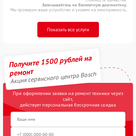
стоимости запчастей.
Записывайтесь на бесплатную диагностику.
Мы проверим ваше устройство и укажем на неисправность.
Показать все услуги
Получите 1500 рублей на
ремонт
Акция сервисного центра Bosch
При оформлении заявки на ремонт техники через
сайт,
действует персональная бессрочная скидка