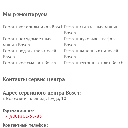
Мы ремонтируем
Ремонт холодильников Bosch
Ремонт стиральных машин
Bosch
Ремонт посудомоечных
Ремонт духовых шкафов
машин Bosch
Bosch
Ремонт водонагревателей
Ремонт варочных панелей
Bosch
Bosch
Ремонт кофемашин Bosch
Ремонт кухонных плит Bosch
Ремонт микроволновых
Ремонт парогенераторов
печей Bosch
Bosch
Контакты сервис центра
Ремонт сушильных автоматов
Ремонт морозильных камер
Bosch
Bosch
Адрес сервисного центра Bosch:
г. Волжский, площадь Труда, 10
Горячая линия:
+7 (800) 301-55-83
Контактный телефон: