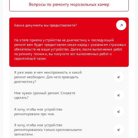
Вопросы по ремонту морозильных камер
Какие документы вы предоставляете?
На этапе приема устройства на диагностику и последующий
ремонт вам будет предоставлен заказ-наряд с указанием страховых
обязательств на ваше устройство. Далее, после выполнения работ
по ремонту техники, вы получите акт выполненных работ и
гарантийный талон.
Я уже знаю в чем неисправность и какой
ремонт необходим. Для чего проводить
диагностику?
Мне нужен срочный ремонт. Сможете
сделать?
Я хочу, чтобы мое устройство
ремонтировали при мне.
Я хочу, чтобы мое устройство
ремонтировалось только оригинальными
запчастями.