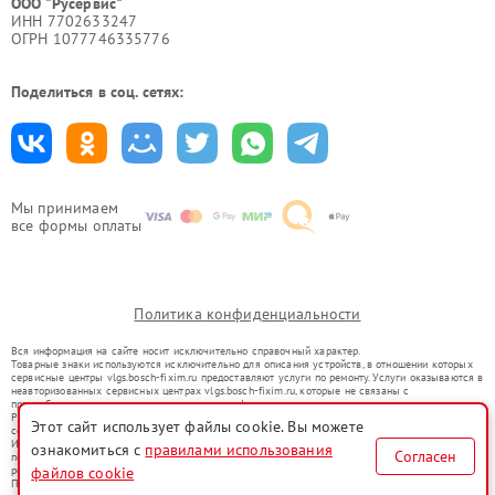
ООО "Русервис"
ИНН 7702633247
ОГРН 1077746335776
Поделиться в соц. сетях:
Мы принимаем
все формы оплаты
Политика конфиденциальности
Вся информация на сайте носит исключительно справочный характер.
Товарные знаки используются исключительно для описания устройств, в отношении которых
сервисные центры vlgs.bosch-fixim.ru предоставляют услуги по ремонту. Услуги оказываются в
неавторизованных сервисных центрах vlgs.bosch-fixim.ru, которые не связаны с
правообладателями товарных знаков или их официальными представителями.
Ремонт осуществляется для устройств, уже введенных в гражданский оборот в соответствии
Этот сайт использует файлы cookie. Вы можете
со статьей 1487 ГК РФ.
Использование товарных знаков не преследует цели индивидуализации услуг или введения
ознакомиться с
правилами использования
Согласен
потребителей в заблуждение, а служит для информирования о предоставляемых услугах по
ремонту техники указанных брендов.
файлов cookie
Представленная на сайте информация не является публичной офертой, определяемой