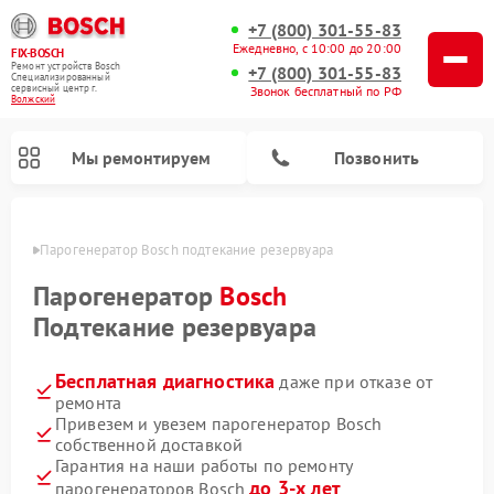
+7 (800) 301-55-83
Ежедневно, с 10:00 до 20:00
FIX-BOSCH
Ремонт устройств Bosch
+7 (800) 301-55-83
Специализированный
cервисный центр г.
Звонок бесплатный по РФ
Волжский
Мы ремонтируем
Позвонить
жском
Парогенератор Bosch подтекание резервуара
Парогенератор
Bosch
Подтекание резервуара
Бесплатная диагностика
даже при отказе от
ремонта
Привезем и увезем парогенератор Bosch
собственной доставкой
Ремонт посудомоечных машин Bosch
Ремонт водонагревателей Bosch
Ремонт микроволновых печей Bosch
Ремонт морозильных камер Bosch
Ремонт стиральных машин Bosch
Ремонт варочных панелей Bosch
Ремонт сушильных автоматов Bosch
Ремонт сушильных машин Bosch
Гарантия на наши работы по ремонту
до 3-х лет
парогенераторов Bosch