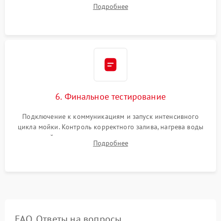
Надежная фиксация хомутов гидравлической системы,
Подробнее
сборка корпуса и установка датчика поплавка.
6. Финальное тестирование
Подключение к коммуникациям и запуск интенсивного
цикла мойки. Контроль корректного залива, нагрева воды
до нужной температуры, отсутствия посторонних шумов,
Подробнее
штатного слива и абсолютной сухости в поддоне.
FAQ. Ответы на вопросы