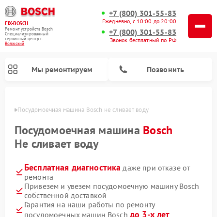
+7 (800) 301-55-83
Ежедневно, с 10:00 до 20:00
FIX-BOSCH
Ремонт устройств Bosch
+7 (800) 301-55-83
Специализированный
cервисный центр г.
Звонок бесплатный по РФ
Волжский
Мы ремонтируем
Позвонить
жском
Посудомоечная машина Bosch не сливает воду
Посудомоечная машина
Bosch
Не сливает воду
Бесплатная диагностика
даже при отказе от
ремонта
Привезем и увезем посудомоечную машину Bosch
собственной доставкой
Ремонт варочных панелей Bosch
Ремонт морозильных камер Bosch
Ремонт стиральных машин Bosch
Ремонт водонагревателей Bosch
Ремонт микроволновых печей Bosch
Ремонт сушильных автоматов Bosch
Ремонт сушильных машин Bosch
Гарантия на наши работы по ремонту
до 3-х лет
посудомоечных машин Bosch