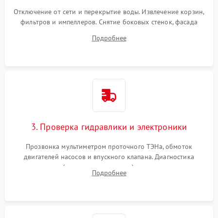
Отключение от сети и перекрытие воды. Извлечение корзин,
фильтров и импеллеров. Снятие боковых стенок, фасада
дверцы или нижнего поддона для прямого доступа к
Подробнее
циркуляционному насосу, ТЭНу и сливной помпе.
3. Проверка гидравлики и электроники
Прозвонка мультиметром проточного ТЭНа, обмоток
двигателей насосов и впускного клапана. Диагностика
прессостата (датчика уровня воды), датчика мутности,
Подробнее
концевика дверцы и электронного модуля управления.