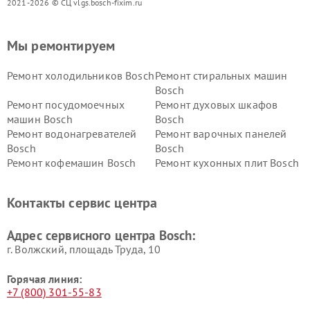
2021-2026 © СЦ vlgs.bosch-fixim.ru
Мы ремонтируем
Ремонт холодильников Bosch
Ремонт стиральных машин
Bosch
Ремонт посудомоечных
Ремонт духовых шкафов
машин Bosch
Bosch
Ремонт водонагревателей
Ремонт варочных панелей
Bosch
Bosch
Ремонт кофемашин Bosch
Ремонт кухонных плит Bosch
Ремонт микроволновых
Ремонт парогенераторов
печей Bosch
Bosch
Контакты сервис центра
Ремонт сушильных автоматов
Ремонт морозильных камер
Bosch
Bosch
Адрес сервисного центра Bosch:
г. Волжский, площадь Труда, 10
Горячая линия:
+7 (800) 301-55-83