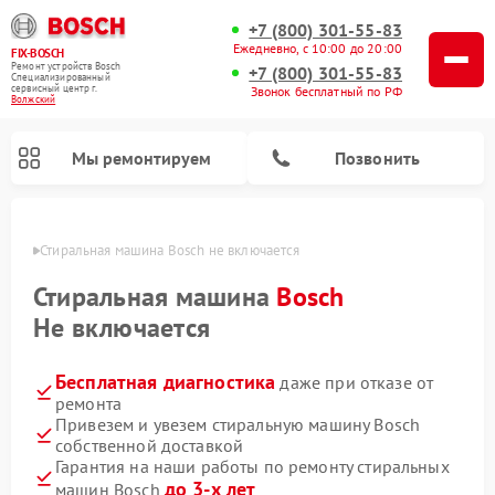
+7 (800) 301-55-83
Ежедневно, с 10:00 до 20:00
FIX-BOSCH
Ремонт устройств Bosch
+7 (800) 301-55-83
Специализированный
cервисный центр г.
Звонок бесплатный по РФ
Волжский
Мы ремонтируем
Позвонить
жском
Стиральная машина Bosch не включается
Стиральная машина
Bosch
Не включается
Бесплатная диагностика
даже при отказе от
ремонта
Привезем и увезем стиральную машину Bosch
собственной доставкой
Ремонт варочных панелей Bosch
Ремонт морозильных камер Bosch
Ремонт посудомоечных машин Bosch
Ремонт водонагревателей Bosch
Ремонт микроволновых печей Bosch
Ремонт сушильных автоматов Bosch
Ремонт сушильных машин Bosch
Гарантия на наши работы по ремонту стиральных
до 3-х лет
машин Bosch