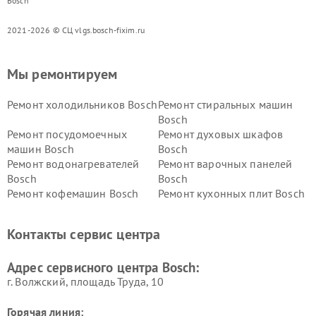
Bosch
2021-2026 © СЦ vlgs.bosch-fixim.ru
Мы ремонтируем
Ремонт холодильников Bosch
Ремонт стиральных машин
Bosch
Ремонт посудомоечных
Ремонт духовых шкафов
машин Bosch
Bosch
Ремонт водонагревателей
Ремонт варочных панелей
Bosch
Bosch
Ремонт кофемашин Bosch
Ремонт кухонных плит Bosch
Ремонт микроволновых
Ремонт парогенераторов
печей Bosch
Bosch
Контакты сервис центра
Ремонт сушильных автоматов
Ремонт морозильных камер
Bosch
Bosch
Адрес сервисного центра Bosch:
г. Волжский, площадь Труда, 10
Горячая линия: