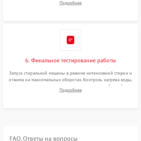
Подробнее
герметиком для предотвращения возможных протечек воды.
6. Финальное тестирование работы
Запуск стиральной машины в режиме интенсивной стирки и
отжима на максимальных оборотах. Контроль нагрева воды,
корректности слива, отсутствия излишних вибраций,
Подробнее
посторонних стуков и протечек под корпусом.
FAQ. Ответы на вопросы