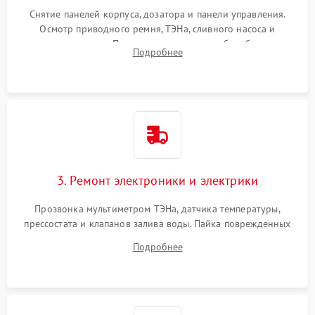
Снятие панелей корпуса, дозатора и панели управления.
Осмотр приводного ремня, ТЭНа, сливного насоса и
амортизаторов. Проверка подшипников барабана и
Подробнее
крестовины на износ, а манжеты люка на разрывы.
3. Ремонт электроники и электрики
Прозвонка мультиметром ТЭНа, датчика температуры,
прессостата и клапанов залива воды. Пайка поврежденных
дорожек или замена симисторов на плате управления.
Подробнее
Восстановление целостности проводки и контактов.