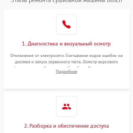
Этапы ремонта сушильной машины Bosch
1. Диагностика и визуальный осмотр
Отключение от электросети. Считывание кодов ошибок на
дисплее и запуск сервисного теста. Осмотр ворсового
фильтра, теплообменника и барабана. Опрос клиента о
Подробнее
неисправностях (не сушит, не крутит барабан, сильно шумит
или выдает ошибку).
2. Разборка и обеспечение доступа