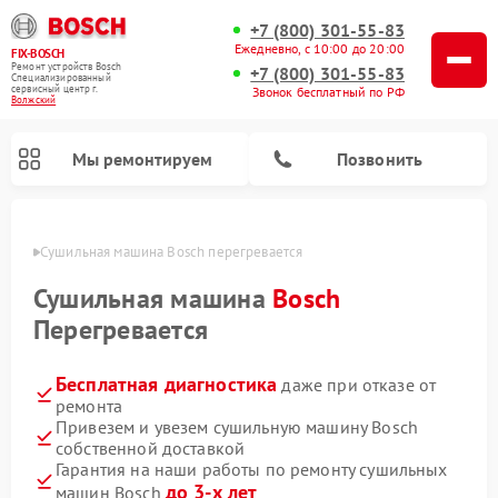
+7 (800) 301-55-83
Ежедневно, с 10:00 до 20:00
FIX-BOSCH
Ремонт устройств Bosch
+7 (800) 301-55-83
Специализированный
cервисный центр г.
Звонок бесплатный по РФ
Волжский
Мы ремонтируем
Позвонить
жском
Сушильная машина Bosch перегревается
Сушильная машина
Bosch
Перегревается
Бесплатная диагностика
даже при отказе от
ремонта
Привезем и увезем сушильную машину Bosch
собственной доставкой
Ремонт посудомоечных машин Bosch
Ремонт водонагревателей Bosch
Ремонт микроволновых печей Bosch
Ремонт сушильных автоматов Bosch
Ремонт стиральных машин Bosch
Ремонт варочных панелей Bosch
Ремонт морозильных камер Bosch
Гарантия на наши работы по ремонту сушильных
до 3-х лет
машин Bosch