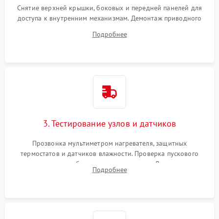
Снятие верхней крышки, боковых и передней панелей для
доступа к внутренним механизмам. Демонтаж приводного
ремня, панели управления и защитных кожухов.
Подробнее
Обеспечение свободного доступа к ТЭНу, компрессору,
двигателю и дренажной помпе.
3. Тестирование узлов и датчиков
Прозвонка мультиметром нагревателя, защитных
термостатов и датчиков влажности. Проверка пускового
конденсатора, обмоток мотора и помпы. Для машин с
Подробнее
тепловым насосом — диагностика работы компрессора и
оценка циркуляции хладагента.