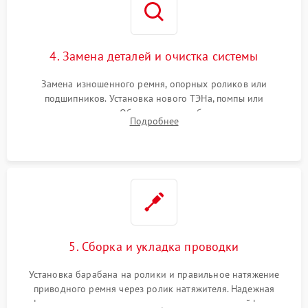
4. Замена деталей и очистка системы
Замена изношенного ремня, опорных роликов или
подшипников. Установка нового ТЭНа, помпы или
термодатчиков. Обязательная глубокая очистка
Подробнее
конденсатора, крыльчатки вентилятора и воздуховодов от
ворса. Восстановление платы управления.
5. Сборка и укладка проводки
Установка барабана на ролики и правильное натяжение
приводного ремня через ролик натяжителя. Надежная
фиксация всех узлов, подключение клемм и шлейфов к