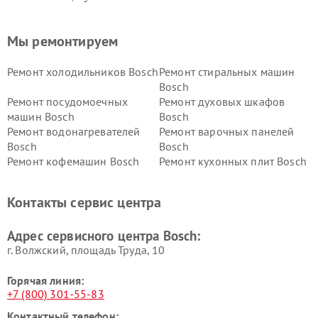
Мы ремонтируем
Ремонт холодильников Bosch
Ремонт стиральных машин
Bosch
Ремонт посудомоечных
Ремонт духовых шкафов
машин Bosch
Bosch
Ремонт водонагревателей
Ремонт варочных панелей
Bosch
Bosch
Ремонт кофемашин Bosch
Ремонт кухонных плит Bosch
Ремонт микроволновых
Ремонт парогенераторов
печей Bosch
Bosch
Контакты сервис центра
Ремонт сушильных автоматов
Ремонт морозильных камер
Bosch
Bosch
Адрес сервисного центра Bosch:
г. Волжский, площадь Труда, 10
Горячая линия:
+7 (800) 301-55-83
Контактный телефон: