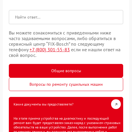
Вы можете ознакомиться с приведенными ниже
часто задаваемыми вопросами, либо обратиться в
сервисный центр “FIX-Bosch” по следующему
телефону
+7 (800) 301-55-83
если не нашли ответ на
свой вопрос.
Общие вопросы
Вопросы по ремонту сушильных машин
Какие документы вы предоставляете?
На этапе приема устройства на диагностику и последующий
ремонт вам будет предоставлен заказ-наряд с указанием страховых
обязательств на ваше устройство. Далее, после выполнения работ
по ремонту техники, вы получите акт выполненных работ и