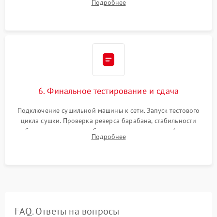
Подробнее
модулю управления. Монтаж корпусных панелей, люка и
верхней крышки устройства.
6. Финальное тестирование и сдача
Подключение сушильной машины к сети. Запуск тестового
цикла сушки. Проверка реверса барабана, стабильности
набора температуры, работы дренажного насоса (откачка
Подробнее
конденсата) и отсутствия посторонних скрипов, стуков или
вибраций.
FAQ. Ответы на вопросы