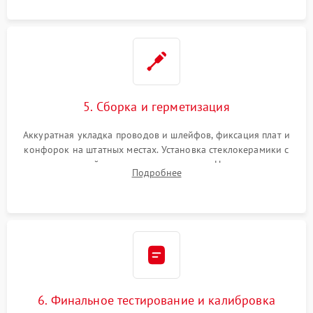
проводки.
5. Сборка и герметизация
Аккуратная укладка проводов и шлейфов, фиксация плат и
конфорок на штатных местах. Установка стеклокерамики с
проверкой равномерности зазоров. Нанесение
Подробнее
термостойкого герметика или укладка уплотнительной
ленты по контуру.
6. Финальное тестирование и калибровка