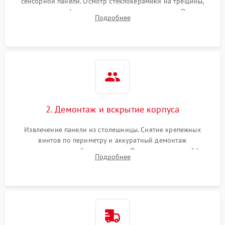
сенсорной панели. Осмотр стеклокерамики на трещины,
проверка конфорок на равномерность нагрева. Опрос
Подробнее
клиента о симптомах (не включается, не видит посуду,
щелкает).
2. Демонтаж и вскрытие корпуса
Извлечение панели из столешницы. Снятие крепежных
винтов по периметру и аккуратный демонтаж
стеклокерамической поверхности. Отсоединение шлейфов
Подробнее
сенсорного блока для доступа к силовым платам, катушкам
или ТЭНам.