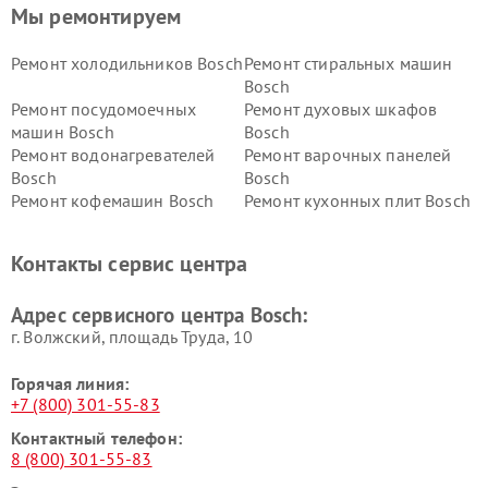
Мы ремонтируем
Ремонт холодильников Bosch
Ремонт стиральных машин
Bosch
Ремонт посудомоечных
Ремонт духовых шкафов
машин Bosch
Bosch
Ремонт водонагревателей
Ремонт варочных панелей
Bosch
Bosch
Ремонт кофемашин Bosch
Ремонт кухонных плит Bosch
Ремонт микроволновых
Ремонт парогенераторов
печей Bosch
Bosch
Контакты сервис центра
Ремонт сушильных автоматов
Ремонт морозильных камер
Bosch
Bosch
Адрес сервисного центра Bosch:
г. Волжский, площадь Труда, 10
Горячая линия:
+7 (800) 301-55-83
Контактный телефон:
8 (800) 301-55-83