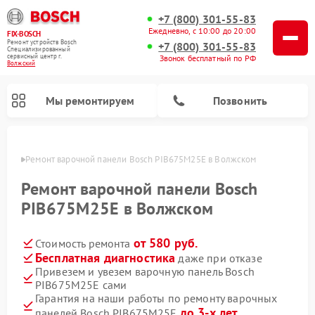
+7 (800) 301-55-83
Ежедневно, с 10:00 до 20:00
FIX-BOSCH
Ремонт устройств Bosch
+7 (800) 301-55-83
Специализированный
cервисный центр г.
Звонок бесплатный по РФ
Волжский
Мы ремонтируем
Позвонить
жском
Ремонт варочной панели Bosch PIB675M25E в Волжском
Ремонт варочной панели Bosch
PIB675M25E в Волжском
от 580 руб.
Стоимость ремонта
Бесплатная диагностика
даже при отказе
Привезем и увезем варочную панель Bosch
PIB675M25E сами
Ремонт посудомоечных машин Bosch
Ремонт водонагревателей Bosch
Ремонт морозильных камер Bosch
Ремонт стиральных машин Bosch
Ремонт микроволновых печей Bosch
Ремонт сушильных автоматов Bosch
Ремонт сушильных машин Bosch
Гарантия на наши работы по ремонту варочных
до 3-х лет
панелей Bosch PIB675M25E