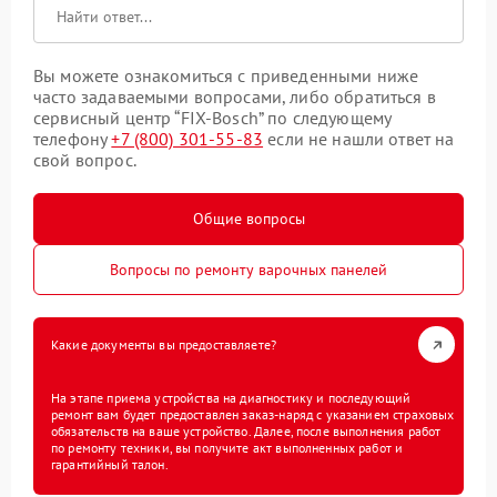
Вы можете ознакомиться с приведенными ниже
часто задаваемыми вопросами, либо обратиться в
сервисный центр “FIX-Bosch” по следующему
телефону
+7 (800) 301-55-83
если не нашли ответ на
свой вопрос.
Общие вопросы
Вопросы по ремонту варочных панелей
Какие документы вы предоставляете?
На этапе приема устройства на диагностику и последующий
ремонт вам будет предоставлен заказ-наряд с указанием страховых
обязательств на ваше устройство. Далее, после выполнения работ
по ремонту техники, вы получите акт выполненных работ и
гарантийный талон.