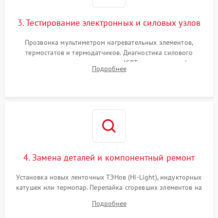
3. Тестирование электронных и силовых узлов
Прозвонка мультиметром нагревательных элементов,
термостатов и термодатчиков. Диагностика силового
модуля, реле, диодных мостов и IGBT-транзисторов (для
Подробнее
индукции). Проверка кранов и газ-контроля (для газовых
панелей).
4. Замена деталей и компонентный ремонт
Установка новых ленточных ТЭНов (Hi-Light), индукторных
катушек или термопар. Перепайка сгоревших элементов на
плате управления, восстановление токопроводящих
Подробнее
дорожек. Очистка контактов и замена поврежденной