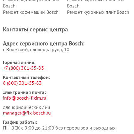
Bosch
Bosch
Ремонт кофемашин Bosch
Ремонт кухонных плит Bosch
Ремонт микроволновых
Ремонт парогенераторов
печей Bosch
Bosch
Контакты сервис центра
Ремонт сушильных автоматов
Ремонт морозильных камер
Bosch
Bosch
Адрес сервисного центра Bosch:
г. Волжский, площадь Труда, 10
Горячая линия:
+7 (800) 301-55-83
Контактный телефон:
8 (800) 301-55-83
Электронная почта:
info@bosch-fixim.ru
для юридических лиц
manager@fix-bosch.ru
График работы:
ПН-ВСК с 9:00 до 21:00 без перерывов и выходных