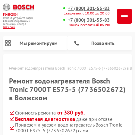
+7 (800) 301-55-83
Ежедневно, с 10:00 до 20:00
FIX-BOSCH
Ремонт устройств Bosch
+7 (800) 301-55-83
Специализированный
cервисный центр г.
Звонок бесплатный по РФ
Волжский
Мы ремонтируем
Позвонить
жском
Ремонт водонагревателя Bosch Tronic 7000T ES75-5 (7736502672) в В
Ремонт водонагревателя Bosch
Tronic 7000T ES75-5 (7736502672)
в Волжском
от 380 руб.
Стоимость ремонта
Бесплатная диагностика
даже при отказе
Привезем и увезем водонагреватель Bosch Tronic
Ремонт посудомоечных машин Bosch
Ремонт варочных панелей Bosch
Ремонт морозильных камер Bosch
Ремонт стиральных машин Bosch
Ремонт микроволновых печей Bosch
Ремонт сушильных автоматов Bosch
Ремонт сушильных машин Bosch
7000T ES75-5 (7736502672) сами