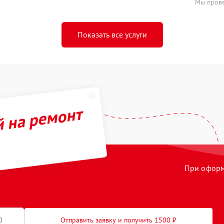
Мы прове
Показать все услуги
й на ремонт
При оформл
Отправить заявку и получить 1500 ₽