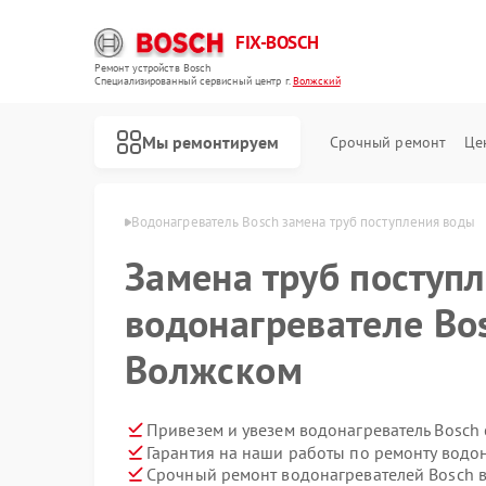
FIX-BOSCH
Ремонт устройств Bosch
Специализированный cервисный центр г.
Волжский
Мы ремонтируем
Срочный ремонт
Це
й Bosch в Волжском
Водонагреватель Bosch замена труб поступления воды
Замена труб поступ
водонагревателе Bo
Волжском
Привезем и увезем водонагреватель Bosch
Гарантия на наши работы по ремонту водо
Срочный ремонт водонагревателей Bosch в
Ремонт стиральных машин Bosch
Ремонт посудомоечных машин Bosch
Ремонт духовых шкафов Bosch
Ремонт варочных панелей Bosch
Ремонт микроволновых печей Bosch
Ремонт парогенераторов Bosch
Ремонт сушильных автоматов Bosch
Ремонт морозильных камер Bosch
Ремонт сушильных машин Bosch