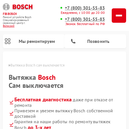
+7 (800) 301-55-83
Ежедневно, с 10:00 до 20:00
FIX-BOSCH
Ремонт устройств Bosch
+7 (800) 301-55-83
Специализированный
cервисный центр г.
Звонок бесплатный по РФ
Волжский
Мы ремонтируем
Позвонить
жском
Вытяжка Bosch сам выключается
Вытяжка
Bosch
Сам выключается
Бесплатная диагностика
даже при отказе от
ремонта
Привезем и увезем вытяжку Bosch собственной
доставкой
Ремонт посудомоечных машин Bosch
Ремонт водонагревателей Bosch
Ремонт микроволновых печей Bosch
Ремонт сушильных автоматов Bosch
Ремонт стиральных машин Bosch
Ремонт варочных панелей Bosch
Ремонт морозильных камер Bosch
Ремонт сушильных машин Bosch
Гарантия на наши работы по ремонту вытяжек
до 3-х лет
Bosch