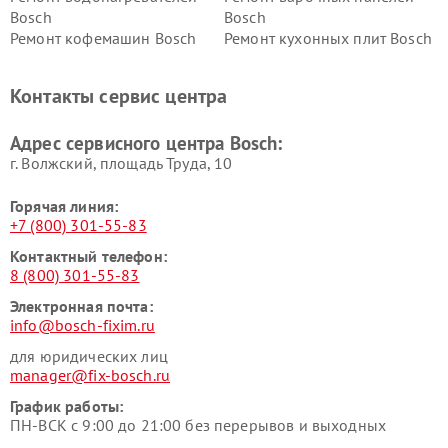
Bosch
Bosch
Ремонт кофемашин Bosch
Ремонт кухонных плит Bosch
Ремонт микроволновых
Ремонт парогенераторов
печей Bosch
Bosch
Контакты сервис центра
Ремонт сушильных автоматов
Ремонт морозильных камер
Bosch
Bosch
Адрес сервисного центра Bosch:
г. Волжский, площадь Труда, 10
Горячая линия:
+7 (800) 301-55-83
Контактный телефон:
8 (800) 301-55-83
Электронная почта:
info@bosch-fixim.ru
для юридических лиц
manager@fix-bosch.ru
График работы:
ПН-ВСК с 9:00 до 21:00 без перерывов и выходных